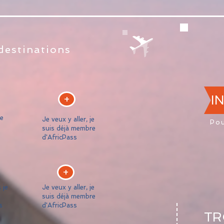
destinations
+
I
je
Je veux y aller, je
Pou
suis déjà membre
d'AfricPass
+
 je
Je veux y aller, je
suis déjà membre
s
d'AfricPass
TR