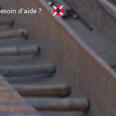
esoin d'aide ?
rver un voyage pour/en Afrique
très excitant, mais peut s'avérer
i être une expérience
liquée.
sitez pas à vous fier à l'expértise
agences de voyages partenaires
 la réservation de vos billets
ion.
question :
ntactez-nous à
fo@africpass.com