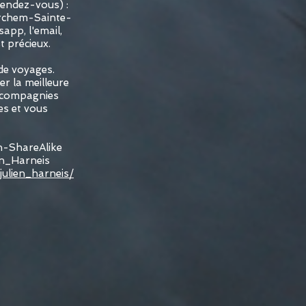
rendez-vous) :
erchem-Sainte-
app, l'email,
t précieux.
de voyages.
er la meilleure
s compagnies
es et vous
on-ShareAlike
en_Harneis
julien_harneis/