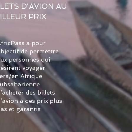
LLETS D'AVION AU
ILLEUR PRIX
fricPass a pour
bjectif de permettre
ux personnes qui
ésirent voyager
ers/en Afrique
subsaharienne
’acheter des billets
’avion à des prix plus
as et garantis