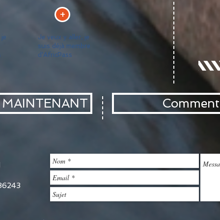
+
 je
Je veux y aller, je
suis déjà membre
s
d'AfricPass
 MAINTENANT
Comment 
1
36243