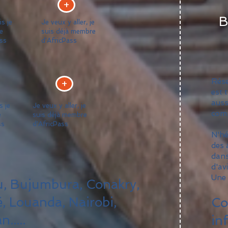
+
B
is je
Je veux y aller, je
e
suis déjà membre
ss
d'AfricPass
+
Rése
est 
auss
s je
Je veux y aller, je
comp
e
suis déjà membre
ss
d'AfricPass
N'hé
des 
dans
d'av
Une 
u, Bujumbura, Conakry,
, Louanda, Nairobi,
Co
.....
in