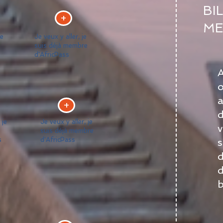
BI
+
ME
je
Je veux y aller, je
suis déjà membre
d'AfricPass
A
o
a
+
d
 je
Je veux y aller, je
v
suis déjà membre
s
d'AfricPass
d
d
b