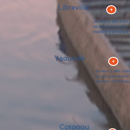
Libreville
+
Je veux y aller mais 
ne suis pas encore
membre d'AfricPass
Yaoundé
+
Je veux y aller mais
ne suis pas encore
membre d'AfricPas
Cotonou