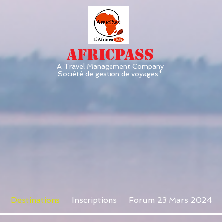
AFRICPASS
A Travel Management Company
Société de gestion de voyages*
Destinations
Inscriptions
Forum 23 Mars 2024