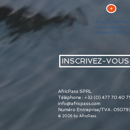
+
Je veux y aller mais
ne suis pas encore
membre d'AfricPas
INSCRIVEZ-VOUS
AfricPass SPRL
Téléphone : +32 (0) 477 70 40 7
info@africpass.com
Numéro Entreprise/TVA : 05079
©
2026
by AfricPass.