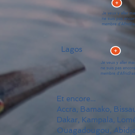
+
Je veux y aller ma
ne suis pas encor
membre d'AfricPa
Lagos
+
Je veux y aller mai
ne suis pas encor
membre d'AfricPa
Et encore...
Accra, Bamako, Bissa
Dakar, Kampala, Lomé
Ouagadougou, Abidjan