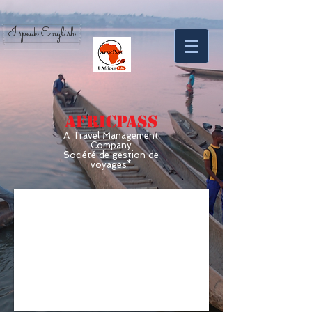
I speak English
AFRICPASS
A Travel Management
Company
Société de gestion de
voyages*